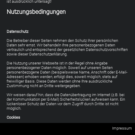
Nutzungsbedingungen
Datenschutz
Die Betreiber dieser Seiten nehmen den Schutz Ihrer persönlichen
Daten sehr ernst. Wir behandeln Ihre personenbezogenen Daten
vertraulich und entsprechend der gesetzlichen Datenschutzvorschriften
sowie dieser Datenschutzerklärung.
Die Nutzung unserer Webseite ist in der Regel ohne Angabe
personenbezogener Daten möglich. Soweit auf unseren Seiten
personenbezogene Daten (beispielsweise Name, Anschrift oder E-Mail-
Adressen) erhoben werden, erfolgt dies, soweit möglich, stets auf
freiwilliger Basis. Diese Daten werden ohne Ihre ausdrückliche
Zustimmung nicht an Dritte weitergegeben.
Wir weisen darauf hin, dass die Datenübertragung im Internet (z.B. bei
der Kommunikation per E-Mail) Sicherheitslücken aufweisen kann. Ein
lückenloser Schutz der Daten vor dem Zugriff durch Dritte ist nicht
möglich.
Cookies
Die Internetseiten verwenden teilweise so genannte Cookies. Cookies
Impressum
richten auf Ihrem Rechner keinen Schaden an und enthalten keine Viren.